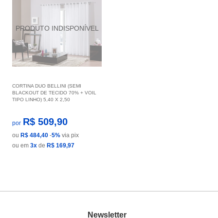
CORTINA DUO BELLINI (SEMI
BLACKOUT DE TECIDO 70% + VOIL
TIPO LINHO) 5,40 X 2,50
R$ 509,90
por
ou
R$ 484,40
-
5%
via pix
ou em
3x
de
R$ 169,97
Newsletter