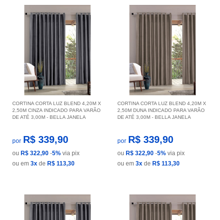
CORTINA CORTA LUZ BLEND 4,20M X
CORTINA CORTA LUZ BLEND 4,20M X
2,50M CINZA INDICADO PARA VARÃO
2,50M DUNA INDICADO PARA VARÃO
DE ATÉ 3,00M - BELLA JANELA
DE ATÉ 3,00M - BELLA JANELA
R$ 339,90
R$ 339,90
por
por
ou
R$ 322,90
-
5%
via pix
ou
R$ 322,90
-
5%
via pix
ou em
3x
de
R$ 113,30
ou em
3x
de
R$ 113,30