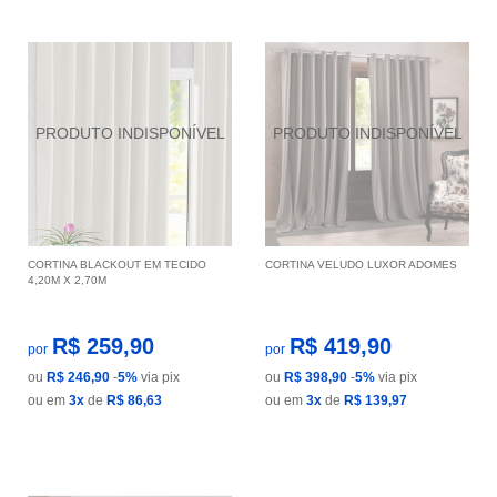
CORTINA BLACKOUT EM TECIDO
CORTINA VELUDO LUXOR ADOMES
4,20M X 2,70M
R$ 259,90
R$ 419,90
por
por
ou
R$ 246,90
-
5%
via pix
ou
R$ 398,90
-
5%
via pix
ou em
3x
de
R$ 86,63
ou em
3x
de
R$ 139,97