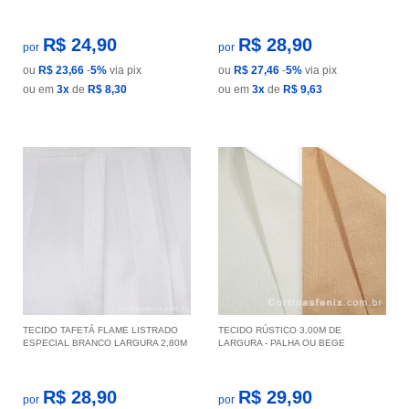
R$ 24,90
R$ 28,90
por
por
ou
R$ 23,66
-
5%
via pix
ou
R$ 27,46
-
5%
via pix
ou em
3x
de
R$ 8,30
ou em
3x
de
R$ 9,63
TECIDO TAFETÁ FLAME LISTRADO
TECIDO RÚSTICO 3,00M DE
ESPECIAL BRANCO LARGURA 2,80M
LARGURA - PALHA OU BEGE
R$ 28,90
R$ 29,90
por
por