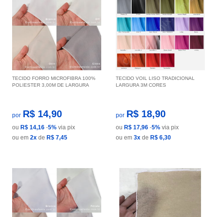
TECIDO FORRO MICROFIBRA 100%
TECIDO VOIL LISO TRADICIONAL
POLIESTER 3,00M DE LARGURA
LARGURA 3M CORES
R$ 14,90
R$ 18,90
por
por
ou
R$ 14,16
-
5%
via pix
ou
R$ 17,96
-
5%
via pix
ou em
2x
de
R$ 7,45
ou em
3x
de
R$ 6,30