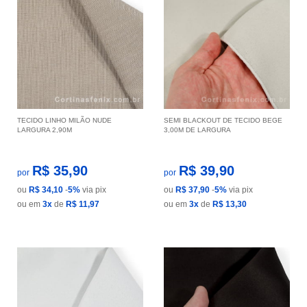
TECIDO LINHO MILÃO NUDE
SEMI BLACKOUT DE TECIDO BEGE
LARGURA 2,90M
3,00M DE LARGURA
R$ 35,90
R$ 39,90
por
por
ou
R$ 34,10
-
5%
via pix
ou
R$ 37,90
-
5%
via pix
ou em
3x
de
R$ 11,97
ou em
3x
de
R$ 13,30