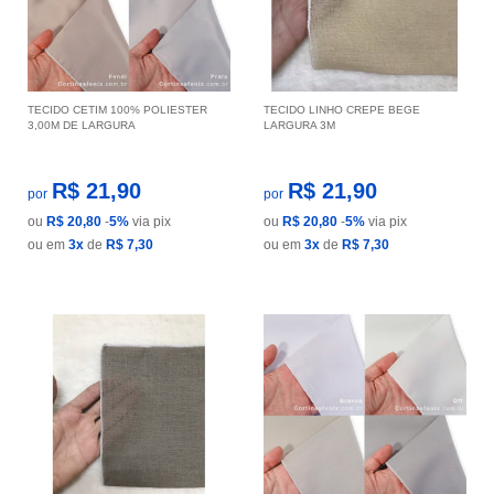
TECIDO CETIM 100% POLIESTER
TECIDO LINHO CREPE BEGE
3,00M DE LARGURA
LARGURA 3M
R$ 21,90
R$ 21,90
por
por
ou
R$ 20,80
-
5%
via pix
ou
R$ 20,80
-
5%
via pix
ou em
3x
de
R$ 7,30
ou em
3x
de
R$ 7,30