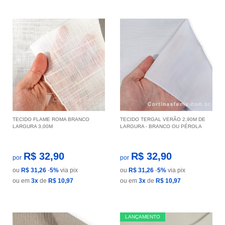
TECIDO FLAME ROMA BRANCO
TECIDO TERGAL VERÃO 2,90M DE
LARGURA 3,00M
LARGURA - BRANCO OU PÉROLA
R$ 32,90
R$ 32,90
por
por
ou
R$ 31,26
-
5%
via pix
ou
R$ 31,26
-
5%
via pix
ou em
3x
de
R$ 10,97
ou em
3x
de
R$ 10,97
LANÇAMENTO