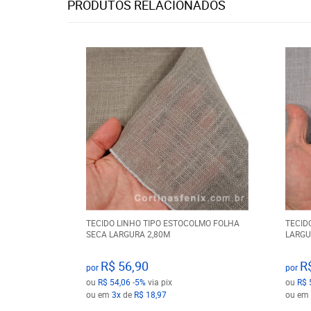
PRODUTOS RELACIONADOS
TECIDO LINHO TIPO ESTOCOLMO FOLHA
TECID
SECA LARGURA 2,80M
LARGU
R$ 56,90
R
por
por
ou
R$ 54,06
-
5%
via pix
ou
R$ 
ou em
3x
de
R$ 18,97
ou em