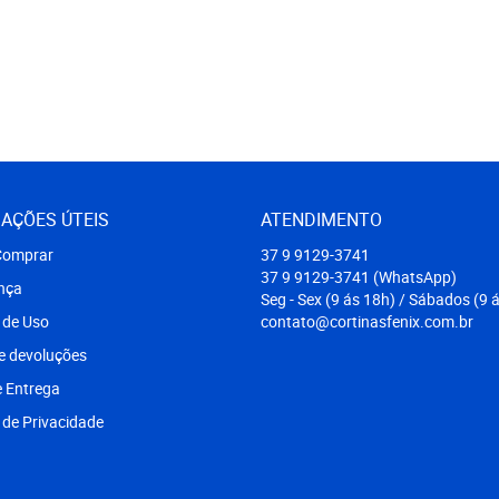
AÇÕES ÚTEIS
ATENDIMENTO
omprar
37 9
9129-3741
37 9
9129-3741
(WhatsApp)
nça
Seg - Sex (9 ás 18h) / Sábados (9 
 de Uso
contato@cortinasfenix.com.br
e devoluções
e Entrega
a de Privacidade