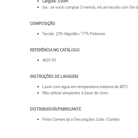
Largura: 3,00m
(ex.: se você comprar 5 metros, irá um tecido com 5m d
COMPOSIÇÃO
Tecido: 23% Algodão / 77% Poliester
REFERÊNCIA NO CATÁLOGO
4637-01
INSTRUÇÕES DE LAVAGEM
Lavar com água em temperatura máxima de 40°C;
Não utilizar alvejantes à base de cloro.
DISTRIBUIDOR/FABRICANTE
Fênix Comercial e Decorações Ltda / Corttex