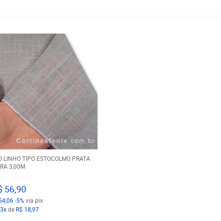
O LINHO TIPO ESTOCOLMO PRATA
RA 3,00M
$ 56,90
54,06
-
5%
via pix
3x
de
R$ 18,97