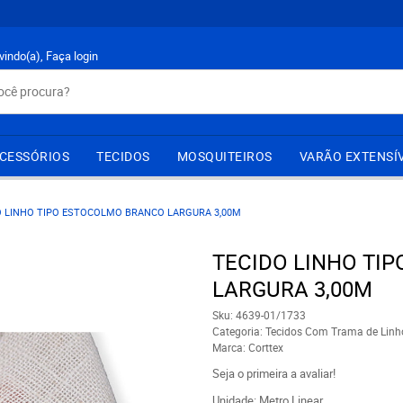
vindo(a),
Faça login
CESSÓRIOS
TECIDOS
MOSQUITEIROS
VARÃO EXTENSÍ
O LINHO TIPO ESTOCOLMO BRANCO LARGURA 3,00M
TECIDO LINHO TI
LARGURA 3,00M
Sku:
4639-01/1733
Categoria:
Tecidos Com Trama de Linh
Marca:
Corttex
Seja o primeira a avaliar!
Unidade: Metro Linear