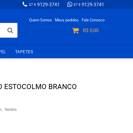
9129-3741
9129-3741
37 9
37 9
Quem Somos
Meus pedidos
Fale Conosco
R$ 0,00
VEL
TAPETES
PO ESTOCOLMO BRANCO
o
Tecidos