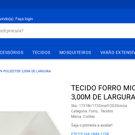
vindo(a),
Faça login
CESSÓRIOS
TECIDOS
MOSQUITEIROS
VARÃO EXTENSÍ
% POLIESTER 3,00M DE LARGURA
TECIDO FORRO MI
3,00M DE LARGUR
Sku:
1731Br/1732marf/2035cinza
Categoria:
Forro
Tecidos
Marca:
Corttex
Seja o primeira a avaliar!
ESCOLHA UMA COR