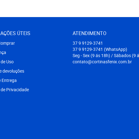
AÇÕES ÚTEIS
ATENDIMENTO
omprar
37 9
9129-3741
37 9
9129-3741
(WhatsApp)
nça
Seg - Sex (9 ás 18h) / Sábados (9 
 de Uso
contato@cortinasfenix.com.br
e devoluções
e Entrega
a de Privacidade