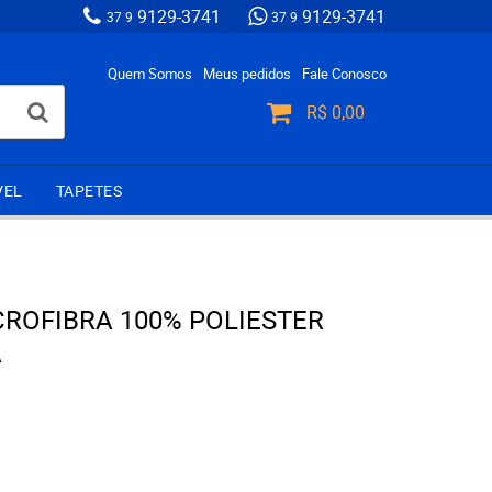
9129-3741
9129-3741
37 9
37 9
Quem Somos
Meus pedidos
Fale Conosco
R$ 0,00
VEL
TAPETES
CROFIBRA 100% POLIESTER
A