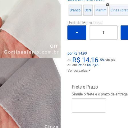
Branco
Ocre
Marfim
Cinza (prat
Unidade: Metro Linear
por
R$ 14,90
R$ 14,16
ou
-
5%
via pix
ou em
2x
de
R$ 7,45
Ver parcelas
Frete e Prazo
Simule o frete e o prazo de entreg