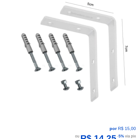
por
R$ 15,00
R$ 14,25
ou
-
5%
via pix