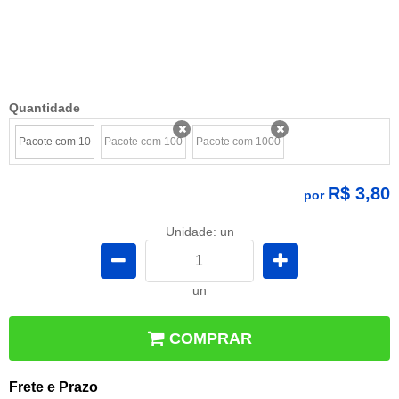
Quantidade
Pacote com 10
Pacote com 100
Pacote com 1000
x
x
R$ 3,80
por
Unidade: un
un
COMPRAR
Frete e Prazo