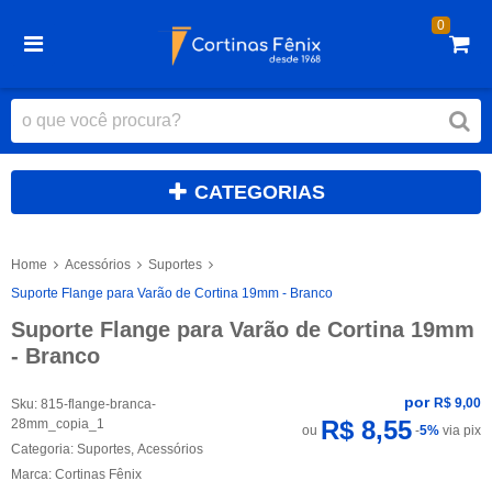
0
CATEGORIAS
Home
Acessórios
Suportes
Suporte Flange para Varão de Cortina 19mm - Branco
Suporte Flange para Varão de Cortina 19mm
- Branco
por
R$ 9,00
Sku:
815-flange-branca-
R$ 8,55
28mm_copia_1
ou
-
5%
via pix
Categoria:
Suportes
,
Acessórios
Marca:
Cortinas Fênix