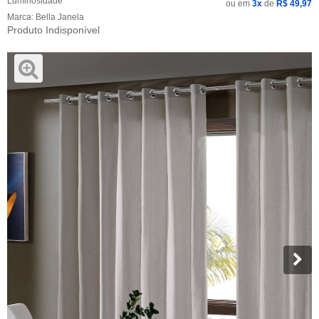
Luminosidade
ou em
3x
de
R$ 49,97
Marca:
Bella Janela
Produto Indisponível