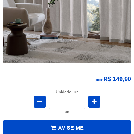
R$ 149,90
por
Unidade: un
un
AVISE-ME