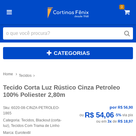
0
CATEGORIAS
Home
Tecidos
Tecido Corta Luz Rústico Cinza Petroleo
100% Poliester 2,80m
por
R$ 56,90
Sku:
6020-08-CINZA-PETROLEO-
R$ 54,06
1865
ou
-
5%
via pix
Categoria:
Tecidos
,
Blackout (corta-
ou em
3x
de
R$ 18,97
luz)
,
Tecidos Com Trama de Linho
Marca:
Eurotextil