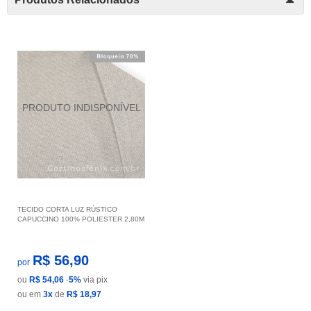
TECIDO CORTA LUZ RÚSTICO
CAPUCCINO 100% POLIESTER 2,80M
R$ 56,90
por
ou
R$ 54,06
-
5%
via pix
ou em
3x
de
R$ 18,97