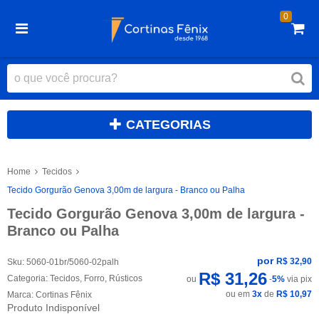
0
CATEGORIAS
Home
Tecidos
Tecido Gorgurão Genova 3,00m de largura - Branco ou Palha
Tecido Gorgurão Genova 3,00m de largura -
Branco ou Palha
por
R$ 32,90
Sku:
5060-01br/5060-02palh
R$ 31,26
Categoria:
Tecidos
,
Forro
,
Rústicos
ou
-
5%
via pix
ou em
3x
de
R$ 10,97
Marca:
Cortinas Fênix
Produto Indisponível