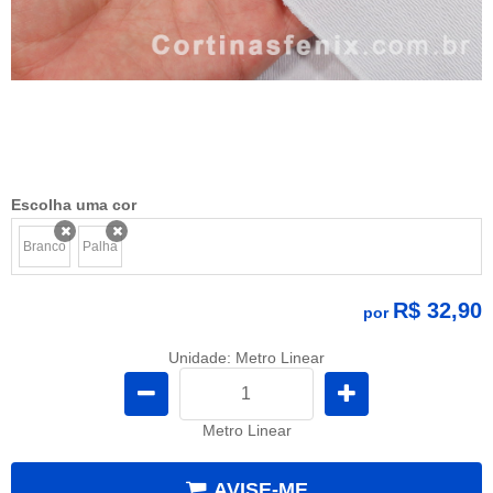
Escolha uma cor
Branco
Palha
x
x
R$ 32,90
por
Unidade: Metro Linear
Metro Linear
AVISE-ME